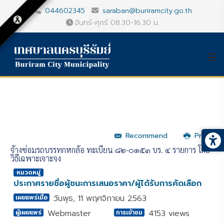
044602345
saraban@buriramcity.go.th
จันทร์-ศุกร์ 08.30-16.30 น.
Recommend
Print
จ้างซ่อมรถบรรทุกหกล้อ ทะเบียน ๘๒-๐๑๕๓ บร. ๔ รายการ โดย
วิธีเฉพาะเจาะจง
หมวดหมู่
ประกาศรายชื่อผู้ชนะการเสนอราคา/ผู้ได้รับการคัดเลือก
วันพุธ, 11 พฤศจิกายน 2563
เผยแพร่เมื่อ
Webmaster
4153 views
ผู้เผยแพร่
การเข้าชม