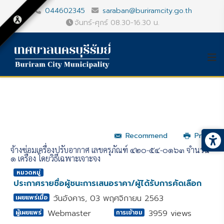
044602345
saraban@buriramcity.go.th
จันทร์-ศุกร์ 08.30-16.30 น.
Recommend
Print
จ้างซ่อมเครื่องปรับอากาศ เลขครุภัณฑ์ ๔๒๐-๕๔-๐๑๖๓ จำนวน
๑ เครื่อง โดยวิธีเฉพาะเจาะจง
หมวดหมู่
ประกาศรายชื่อผู้ชนะการเสนอราคา/ผู้ได้รับการคัดเลือก
วันอังคาร, 03 พฤศจิกายน 2563
เผยแพร่เมื่อ
Webmaster
3959 views
ผู้เผยแพร่
การเข้าชม