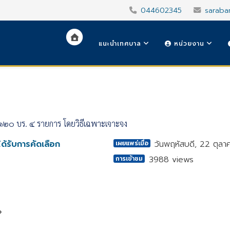
044602345
saraba
แนะนำเทศบาล
หน่วยงาน
๑๒๐ บร. ๔ รายการ โดยวิธีเฉพาะเจาะจง
ด้รับการคัดเลือก
วันพฤหัสบดี, 22 ตุล
เผยแพร่เมื่อ
3988 views
การเข้าชม