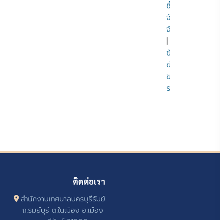
ซื้อ
จัด
จ้าง
|
ข้อมูล
ข่าวสาร
ของ
ราชการ
ติดต่อเรา
สำนักงานเทศบาลนครบุรีรัมย์
ถ.รมย์บุรี ต.ในเมือง อ.เมือง