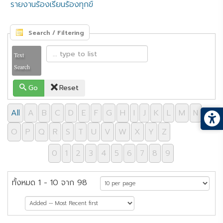
รายงานร้องเรียนร้องทุกข์
Search / Filtering
Text
Search
Go
Reset
All
A
B
C
D
E
F
G
H
I
J
K
L
M
N
O
P
Q
R
S
T
U
V
W
X
Y
Z
0
1
2
3
4
5
6
7
8
9
ทั้งหมด 1 - 10 จาก 98
หน้าที่ 1 จาก 10