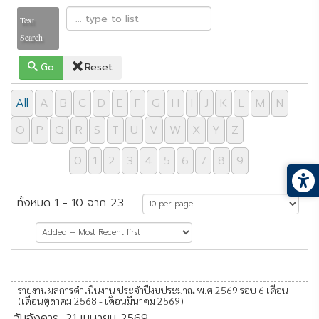
Text
Search
Go
Reset
All
A
B
C
D
E
F
G
H
I
J
K
L
M
N
O
P
Q
R
S
T
U
V
W
X
Y
Z
0
1
2
3
4
5
6
7
8
9
ทั้งหมด 1 - 10 จาก 23
หน้าที่ 1 จาก 3
รายงานผลการดำเนินงาน ประจำปีงบประมาณ พ.ศ.2569 รอบ 6 เดือน
(เดือนตุลาคม 2568 - เดือนมีนาคม 2569)
วันอังคาร, 21 เมษายน 2569