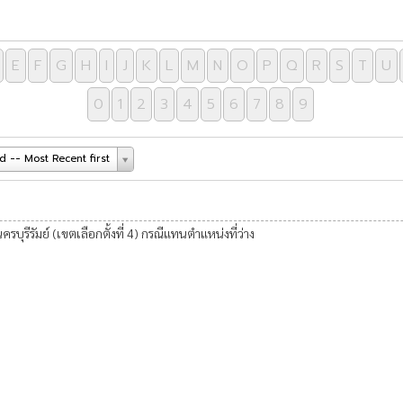
E
F
G
H
I
J
K
L
M
N
O
P
Q
R
S
T
U
0
1
2
3
4
5
6
7
8
9
 -- Most Recent first
ุรีรัมย์ (เขตเลือกตั้งที่ 4) กรณีแทนตำแหน่งที่ว่าง