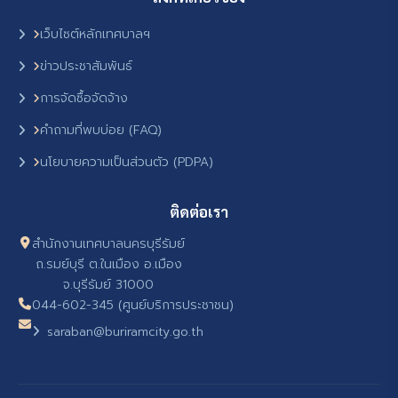
เว็บไซต์หลักเทศบาลฯ
ข่าวประชาสัมพันธ์
การจัดซื้อจัดจ้าง
คำถามที่พบบ่อย (FAQ)
นโยบายความเป็นส่วนตัว (PDPA)
ติดต่อเรา
สำนักงานเทศบาลนครบุรีรัมย์
ถ.รมย์บุรี ต.ในเมือง อ.เมือง
จ.บุรีรัมย์ 31000
044-602-345 (ศูนย์บริการประชาชน)
saraban@buriramcity.go.th