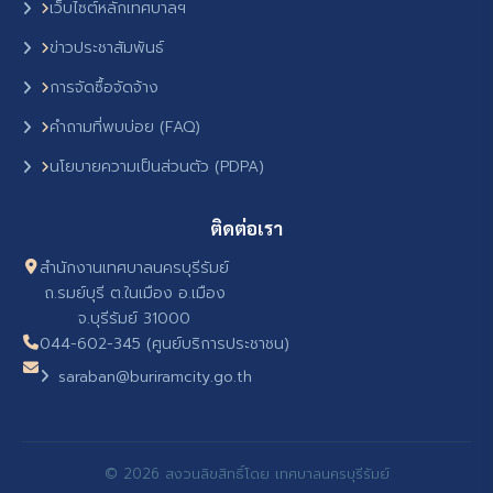
เว็บไซต์หลักเทศบาลฯ
ข่าวประชาสัมพันธ์
การจัดซื้อจัดจ้าง
คำถามที่พบบ่อย (FAQ)
นโยบายความเป็นส่วนตัว (PDPA)
ติดต่อเรา
สำนักงานเทศบาลนครบุรีรัมย์
ถ.รมย์บุรี ต.ในเมือง อ.เมือง
จ.บุรีรัมย์ 31000
044-602-345 (ศูนย์บริการประชาชน)
saraban@buriramcity.go.th
© 2026 สงวนลิขสิทธิ์โดย เทศบาลนครบุรีรัมย์