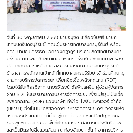
วันที่ 30 พฤษภาคม 2568 นายอนุชิต เหลืองชัยศรี นายก
เทศมนตรีนครบุรีรัมย์ คณะผู้บริหารเทศบาลนครบุรีรัมย์ พร้อม
ด้วย นายธนะวรรธณ์ อัครวงค์ฐากูร ประธานสภาเทศบาลนคร
บุรีรัมย์ คณะสมาชิกสภาเทศบาลนครบุรีรัมย์ ปลัดเทศบาล รอง
ปลัดเทศบาล หัวหน้าส่วนราชการในสังกัดเทศบาลนครบุรีรัมย์
ข้าราชการพนักงานเจ้าหน้าที่เทศบาลนครบุรีรัมย์ เข้าร่วมศึกษาดู
งานการบริหารจัดการขยะ เพื่อผลิตเชื้อเพลิงทดแทน (RDF)
โดยได้รับเกียรติจาก นายรวีโรจน์ ชัยพิมลผลิน ผู้ช่วยผู้จัดการ
ฝ่าย RDF ในบรรยายการบริหารจัดการขยะ เพื่อแปรรูปเป็นเชื้อ
เพลิงทดแทน (RDF) ของบริษัท ทีพีไอ โพลีน เพาเวอร์ จำกัด
(มหาชน) ซึ่งเป็นโมเดลของการบริหารจัดการขยะครบวงจรแห่ง
แรกของประเทศไทย ที่นำมาสู่การต่อยอดและแก้ไขปัญหาขยะ
ของชุมชน สามารถลดพื้นที่ฝังกลบขยะได้อย่างมีประสิทธิภาพ
และเป็นมิตรกับสิ่งแวดล้อม ณ ห้องสัมมนา ชั้น 1 อาคารบริหาร