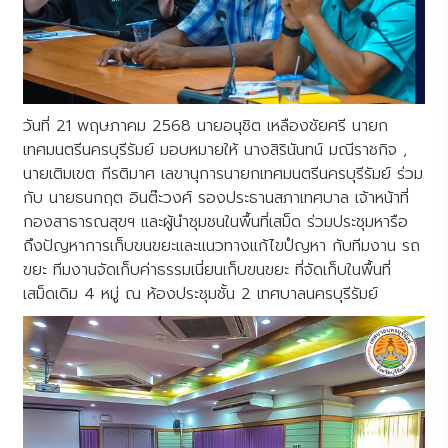
วันที่ 21 พฤษภาคม 2568 นายอนุชิต เหลืองชัยศรี นายก
เทศมนตรีนครบุรีรัมย์ มอบหมายให้ นางสิรินันทน์ มณีราชกิจ ,
นายเติมเขต กีรติมาศ เลขานุการนายกเทศมนตรีนครบุรีรัมย์ ร่วม
กับ นายธนกฤต อินต๊ะวงศ์ รองประธานสภาเทศบาล เจ้าหน้าที่
กองสาธารณสุขฯ และผู้นำชุมชนในพื้นที่เสม็ด ร่วมประชุมหารือ
ถึงปัญหาการเก็บขนขยะและแนวทางแก้ไขปํญหา กับทีมงาน รถ
ขยะ ทีมงานจัดเก็บค่าธรรมเนี่ยนเก็บขนขยะ ที่จัดเก็บในพื้นที่
เสม็ดเดิม 4 หมู่ ณ ห้องประชุมชั้น 2 เทศบาลนครบุรีรัมย์