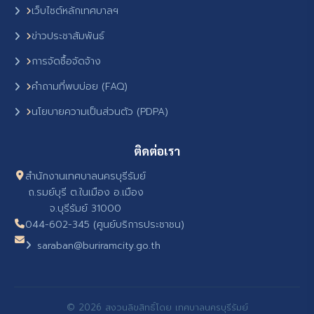
เว็บไซต์หลักเทศบาลฯ
ข่าวประชาสัมพันธ์
การจัดซื้อจัดจ้าง
คำถามที่พบบ่อย (FAQ)
นโยบายความเป็นส่วนตัว (PDPA)
ติดต่อเรา
สำนักงานเทศบาลนครบุรีรัมย์
ถ.รมย์บุรี ต.ในเมือง อ.เมือง
จ.บุรีรัมย์ 31000
044-602-345 (ศูนย์บริการประชาชน)
saraban@buriramcity.go.th
© 2026 สงวนลิขสิทธิ์โดย เทศบาลนครบุรีรัมย์