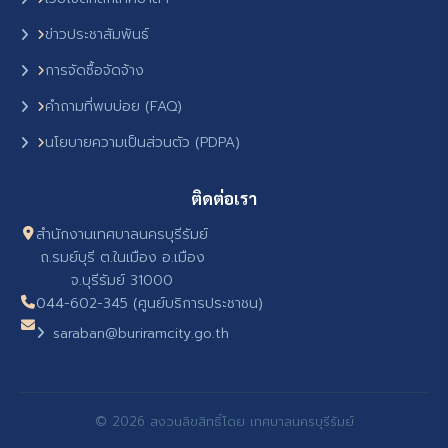
ข่าวประชาสัมพันธ์
การจัดซื้อจัดจ้าง
คำถามที่พบบ่อย (FAQ)
นโยบายความเป็นส่วนตัว (PDPA)
ติดต่อเรา
สำนักงานเทศบาลนครบุรีรัมย์
ถ.รมย์บุรี ต.ในเมือง อ.เมือง
จ.บุรีรัมย์ 31000
044-602-345 (ศูนย์บริการประชาชน)
saraban@buriramcity.go.th
© 2026 สงวนลิขสิทธิ์โดย เทศบาลนครบุรีรัมย์