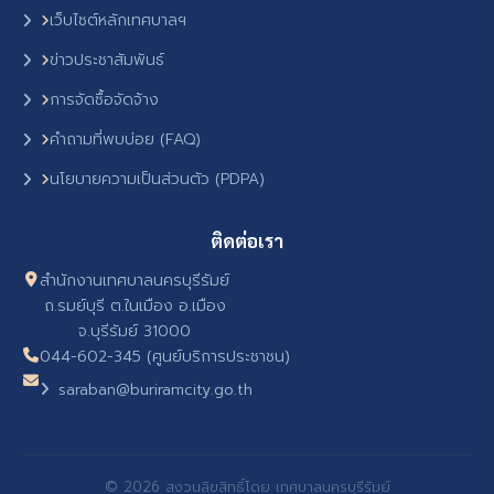
เว็บไซต์หลักเทศบาลฯ
ข่าวประชาสัมพันธ์
การจัดซื้อจัดจ้าง
คำถามที่พบบ่อย (FAQ)
นโยบายความเป็นส่วนตัว (PDPA)
ติดต่อเรา
สำนักงานเทศบาลนครบุรีรัมย์
ถ.รมย์บุรี ต.ในเมือง อ.เมือง
จ.บุรีรัมย์ 31000
044-602-345 (ศูนย์บริการประชาชน)
saraban@buriramcity.go.th
© 2026 สงวนลิขสิทธิ์โดย เทศบาลนครบุรีรัมย์