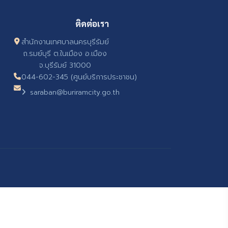
ติดต่อเรา
สำนักงานเทศบาลนครบุรีรัมย์
ถ.รมย์บุรี ต.ในเมือง อ.เมือง
จ.บุรีรัมย์ 31000
044-602-345 (ศูนย์บริการประชาชน)
saraban@buriramcity.go.th