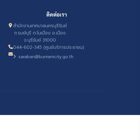
ติดต่อเรา
สำนักงานเทศบาลนครบุรีรัมย์
ถ.รมย์บุรี ต.ในเมือง อ.เมือง
จ.บุรีรัมย์ 31000
044-602-345 (ศูนย์บริการประชาชน)
saraban@buriramcity.go.th