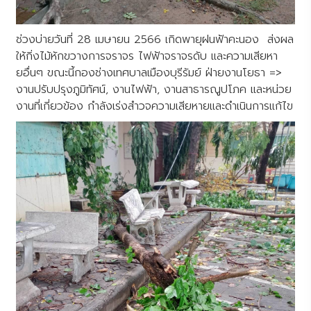
ช่วงบ่ายวันที่ 28 เมษายน 2566 เกิดพายุฝนฟ้าคะนอง ส่งผล
ให้กิ่งไม้หักขวางการจราจร ไฟฟ้าจราจรดับ และความเสียหา
ยอื่นๆ ขณะนี้กองช่างเทศบาลเมืองบุรีรัมย์ ฝ่ายงานโยธา =>
งานปรับปรุงภูมิทัศน์, งานไฟฟ้า, งานสาธารณูปโภค และหน่วย
งานที่เกี่ยวข้อง กำลังเร่งสำวจความเสียหายและดำเนินการแก้ไข