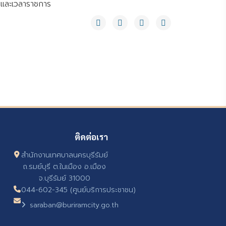
นและเวลาราชการ
ติดต่อเรา
สำนักงานเทศบาลนครบุรีรัมย์
ถ.รมย์บุรี ต.ในเมือง อ.เมือง
จ.บุรีรัมย์ 31000
044-602-345 (ศูนย์บริการประชาชน)
saraban@buriramcity.go.th