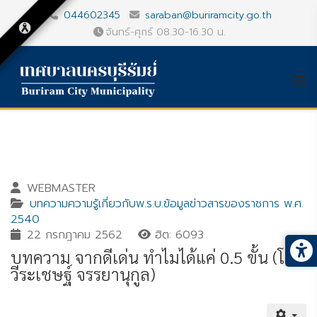
044602345
saraban@buriramcity.go.th
จันทร์-ศุกร์ 08.30-16.30 น.
WEBMASTER
บทความความรู้เกี่ยวกับพ.ร.บ.ข้อมูลข่าวสารของราชการ พ.ศ.
2540
22 กรกฎาคม 2562
ฮิต: 6093
บทความ จากดีเด่น ทำไมได้แค่ 0.5 ขั้น (โดย
วีระเชษฐ์ จรรยานุกูล)
Gallery_detail