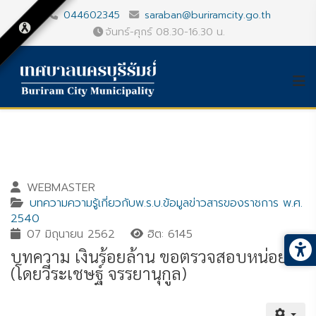
044602345
saraban@buriramcity.go.th
จันทร์-ศุกร์ 08.30-16.30 น.
WEBMASTER
บทความความรู้เกี่ยวกับพ.ร.บ.ข้อมูลข่าวสารของราชการ พ.ศ.
2540
07 มิถุนายน 2562
ฮิต: 6145
บทความ เงินร้อยล้าน ขอตรวจสอบหน่อย
(โดยวีระเชษฐ์ จรรยานุกูล)
Gallery_detail