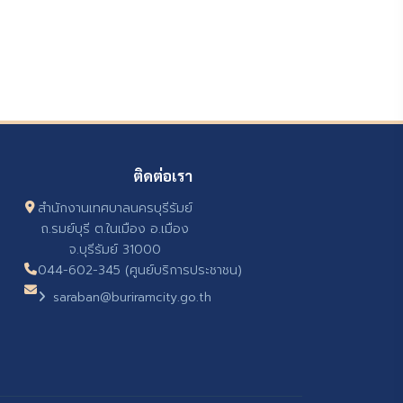
ติดต่อเรา
สำนักงานเทศบาลนครบุรีรัมย์
ถ.รมย์บุรี ต.ในเมือง อ.เมือง
จ.บุรีรัมย์ 31000
044-602-345 (ศูนย์บริการประชาชน)
saraban@buriramcity.go.th