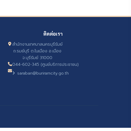
ติดต่อเรา
สำนักงานเทศบาลนครบุรีรัมย์
ถ.รมย์บุรี ต.ในเมือง อ.เมือง
จ.บุรีรัมย์ 31000
044-602-345 (ศูนย์บริการประชาชน)
saraban@buriramcity.go.th