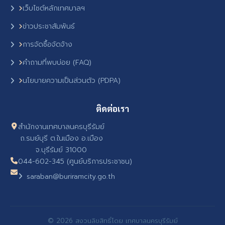
เว็บไซต์หลักเทศบาลฯ
ข่าวประชาสัมพันธ์
การจัดซื้อจัดจ้าง
คำถามที่พบบ่อย (FAQ)
นโยบายความเป็นส่วนตัว (PDPA)
ติดต่อเรา
สำนักงานเทศบาลนครบุรีรัมย์
ถ.รมย์บุรี ต.ในเมือง อ.เมือง
จ.บุรีรัมย์ 31000
044-602-345 (ศูนย์บริการประชาชน)
saraban@buriramcity.go.th
© 2026 สงวนลิขสิทธิ์โดย เทศบาลนครบุรีรัมย์