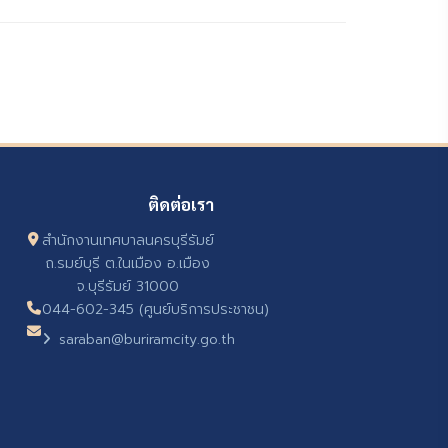
ติดต่อเรา
สำนักงานเทศบาลนครบุรีรัมย์
ถ.รมย์บุรี ต.ในเมือง อ.เมือง
จ.บุรีรัมย์ 31000
044-602-345 (ศูนย์บริการประชาชน)
saraban@buriramcity.go.th