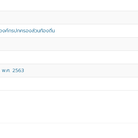
งค์กรปกครองส่วนท้องถิ่น
ณ พ.ศ. 2563