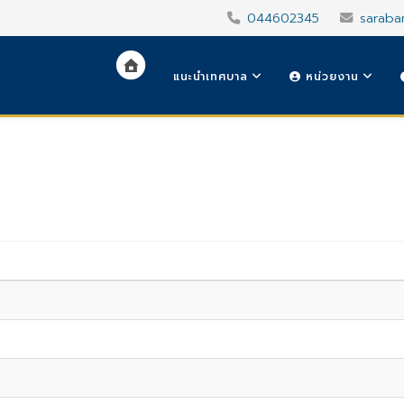
044602345
saraba
แนะนำเทศบาล
หน่วยงาน