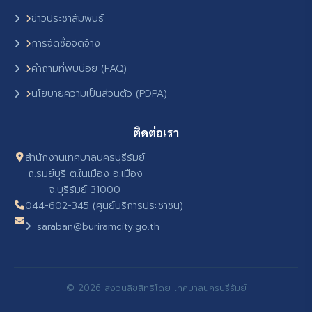
ข่าวประชาสัมพันธ์
การจัดซื้อจัดจ้าง
คำถามที่พบบ่อย (FAQ)
นโยบายความเป็นส่วนตัว (PDPA)
ติดต่อเรา
สำนักงานเทศบาลนครบุรีรัมย์
ถ.รมย์บุรี ต.ในเมือง อ.เมือง
จ.บุรีรัมย์ 31000
044-602-345 (ศูนย์บริการประชาชน)
saraban@buriramcity.go.th
© 2026 สงวนลิขสิทธิ์โดย เทศบาลนครบุรีรัมย์