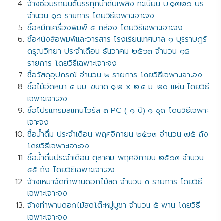
จ้างซ่อมรถยนต์บรรทุกน้ำดับเพลิง ทะเบียน บ.๑๗๒๖ บร.
จำนวน ๑๖ รายการ โดยวิธีเฉพาะเจาะจง
ซื้อหมึกเครื่องพิมพ์ ๔ กล่อง โดยวิธีเฉพาะเจาะจง
ซื้อหนังสือพิมพ์และวารสาร โรงเรียนเทศบาล ๑ บุรีราษฎร์
ดรุณวิทยา ประจำเดือน ธันวาคม ๒๕๖๓ จำนวน ๑๘
รายการ โดยวิธีเฉพาะเจาะจง
ซื้อวัสดุอุปกรณ์ จำนวน ๒ รายการ โดยวิธีเฉพาะเจาะจง
ซื้อไม้อัดหนา ๔ มม. ขนาด ๑.๒ x ๒.๔ ม. ๒๐ แผ่น โดยวิธี
เฉพาะเจาะจง
ซื้อโปรแกรมสแกนไวรัส ๓ PC ( ๑ ปี) ๑ ชุด โดยวิธีเฉพาะ
เจาะจง
ซื้อน้ำดื่ม ประจำเดือน พฤศจิกายน ๒๕๖๓ จำนวน ๗๕ ถัง
โดยวิธีเฉพาะเจาะจง
ซื้อน้ำดื่มประจำเดือน ตุลาคม-พฤศจิกายน ๒๕๖๓ จำนวน
๔๕ ถัง โดยวิธีเฉพาะเจาะจง
จ้างเหมาจัดทำพานดอกไม้สด จำนวน ๓ รายการ โดยวิธี
เฉพาะเจาะจง
จ้างทำพานดอกไม้สดโต๊ะหมู่บูชา จำนวน ๕ พาน โดยวิธี
เฉพาะเจาะจง