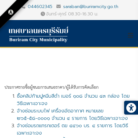
044602345
saraban@buriramcity.go.th
จันทร์-ศุกร์ 08.30-16.30 น.
ประกาศรายชื่อผู้ชนะการเสนอราคา/ผู้ได้รับการคัดเลือก
ซื้อคลิปก้ามปูหนีบสีดำ เบอร์ ๑๐๘ จำนวน ๔๓ กล่อง โดย
วิธีเฉพาะเจาะจง
จ้างซ่อมระบบไฟ เครื่องอัดอากาศ หมายเลข
๒๖๕-๕๘-๐๐๐๑ จำนวน ๔ รายการ โดยวิธีเฉพาะเจาะจง
จ้างซ่อมรถแทรกเตอร์ ตฆ ๔๔๖๐ บร. ๔ รายการ โดยวิธี
เฉพาะเจาะจง