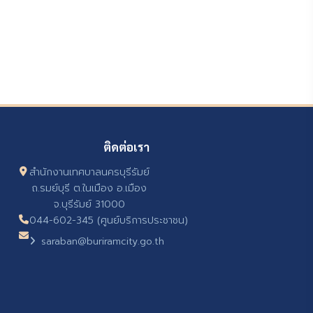
ติดต่อเรา
สำนักงานเทศบาลนครบุรีรัมย์
ถ.รมย์บุรี ต.ในเมือง อ.เมือง
จ.บุรีรัมย์ 31000
044-602-345 (ศูนย์บริการประชาชน)
saraban@buriramcity.go.th