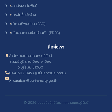
ข่าวประชาสัมพันธ์
การจัดซื้อจัดจ้าง
คำถามที่พบบ่อย (FAQ)
นโยบายความเป็นส่วนตัว (PDPA)
ติดต่อเรา
สำนักงานเทศบาลนครบุรีรัมย์
ถ.รมย์บุรี ต.ในเมือง อ.เมือง
จ.บุรีรัมย์ 31000
044-602-345 (ศูนย์บริการประชาชน)
saraban@buriramcity.go.th
© 2026 สงวนลิขสิทธิ์โดย เทศบาลนครบุรีรัมย์