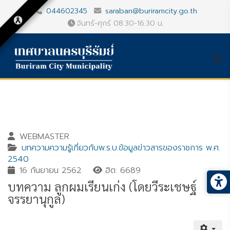
044602345
saraban@buriramcity.go.th
จันทร์-ศุกร์ 08.30-16.30 น.
WEBMASTER
บทความความรู้เกี่ยวกับพ.ร.บ.ข้อมูลข่าวสารของราชการ พ.ศ.
2540
16 กันยายน 2562
ฮิต: 6689
บทความ ลูกผมเรียนเก่ง (โดยวีระเชษฐ์
จรรยานุกูล)
Gallery_detail