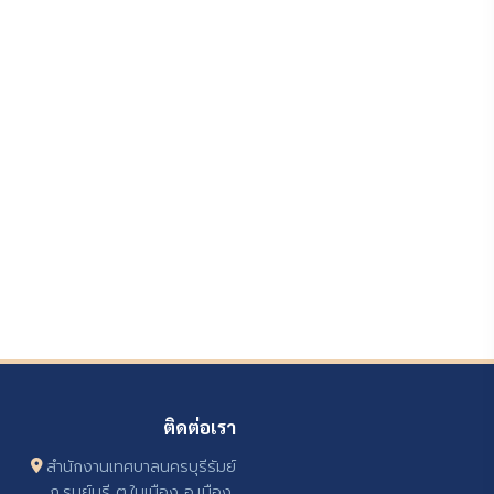
ติดต่อเรา
สำนักงานเทศบาลนครบุรีรัมย์
ถ.รมย์บุรี ต.ในเมือง อ.เมือง