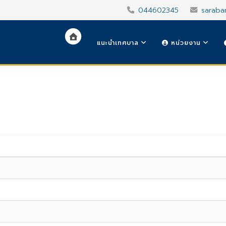
044602345
saraba
แนะนำเทศบาล
หน่วยงาน