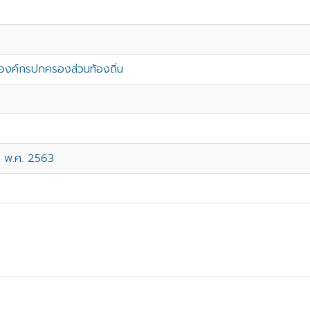
งค์กรปกครองส่วนท้องถิ่น
ณ พ.ศ. 2563