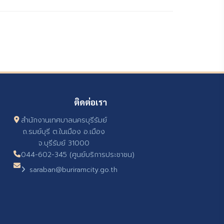
ติดต่อเรา
สำนักงานเทศบาลนครบุรีรัมย์
ถ.รมย์บุรี ต.ในเมือง อ.เมือง
จ.บุรีรัมย์ 31000
044-602-345 (ศูนย์บริการประชาชน)
saraban@buriramcity.go.th