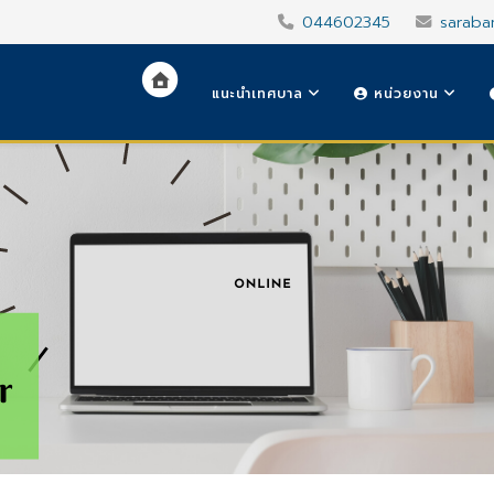
044602345
saraba
แนะนำเทศบาล
หน่วยงาน