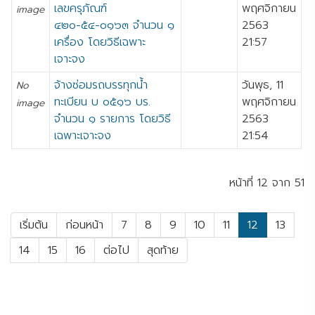
เลขครุภัณฑ์
พฤศจิกายน
image
๔๒๐-๕๔-๐๑๖๓ จำนวน ๑
2563
เครื่อง โดยวิธีเฉพาะ
21:57
เจาะจง
จ้างซ่อมรถบรรทุกน้ำ
วันพุธ, 11
No
ทะเบียน บ ๐๕๑๖ บร.
พฤศจิกายน
image
จำนวน ๑ รายการ โดยวิธี
2563
เฉพาะเจาะจง
21:54
หน้าที่ 12 จาก 51
เริ่มต้น
ก่อนหน้า
7
8
9
10
11
12
13
14
15
16
ต่อไป
สุดท้าย