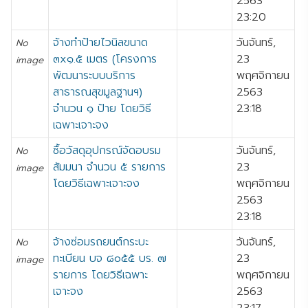
2563
23:20
จ้างทำป้ายไวนิลขนาด
วันจันทร์,
No
๓x๑.๕ เมตร (โครงการ
23
image
พัฒนาระบบบริการ
พฤศจิกายน
สาธารณสุขมูลฐานฯ)
2563
จำนวน ๑ ป้าย โดยวิธี
23:18
เฉพาะเจาะจง
ซื้อวัสดุอุปกรณ์จัดอบรม
วันจันทร์,
No
สัมมนา จำนวน ๕ รายการ
23
image
โดยวิธีเฉพาะเจาะจง
พฤศจิกายน
2563
23:18
จ้างซ่อมรถยนต์กระบะ
วันจันทร์,
No
ทะเบียน บจ ๘๐๕๕ บร. ๗
23
image
รายการ โดยวิธีเฉพาะ
พฤศจิกายน
เจาะจง
2563