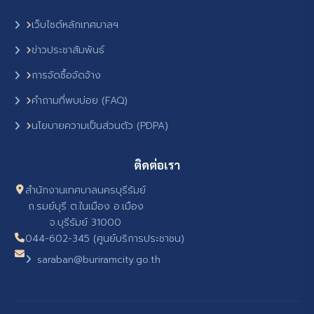
เว็บไซต์หลักเทศบาลฯ
ข่าวประชาสัมพันธ์
การจัดซื้อจัดจ้าง
คำถามที่พบบ่อย (FAQ)
นโยบายความเป็นส่วนตัว (PDPA)
ติดต่อเรา
สำนักงานเทศบาลนครบุรีรัมย์
ถ.รมย์บุรี ต.ในเมือง อ.เมือง
จ.บุรีรัมย์ 31000
044-602-345 (ศูนย์บริการประชาชน)
saraban@buriramcity.go.th