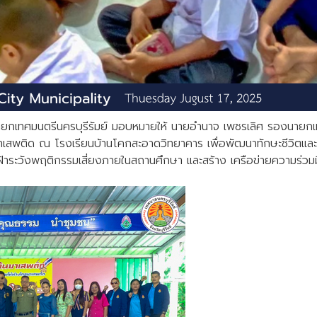
ยกเทศมนตรีนครบุรีรัมย์ มอบหมายให้ นายอำนาจ เพชรเลิศ รองนายกเทศม
สพติด ณ โรงเรียนบ้านโคกสะอาดวิทยาคาร เพื่อพัฒนาทักษะชีวิตและเจตค
เฝ้าระวังพฤติกรรมเสี่ยงภายในสถานศึกษา และสร้าง เครือข่ายความร่วม