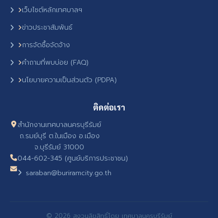
เว็บไซต์หลักเทศบาลฯ
ข่าวประชาสัมพันธ์
การจัดซื้อจัดจ้าง
คำถามที่พบบ่อย (FAQ)
นโยบายความเป็นส่วนตัว (PDPA)
ติดต่อเรา
สำนักงานเทศบาลนครบุรีรัมย์
ถ.รมย์บุรี ต.ในเมือง อ.เมือง
จ.บุรีรัมย์ 31000
044-602-345 (ศูนย์บริการประชาชน)
saraban@buriramcity.go.th
© 2026 สงวนลิขสิทธิ์โดย เทศบาลนครบุรีรัมย์