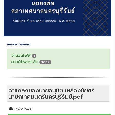
เอกสาร ไฟล์แนบ
จำนวนไฟล์
1
ดาวน์โหลดแล้ว
3087
คำแถลงของนายอนุชิต เหลืองชัยศรี
นายกเทศมนตรีนครบุรีรัมย์.pdf
706 KBs