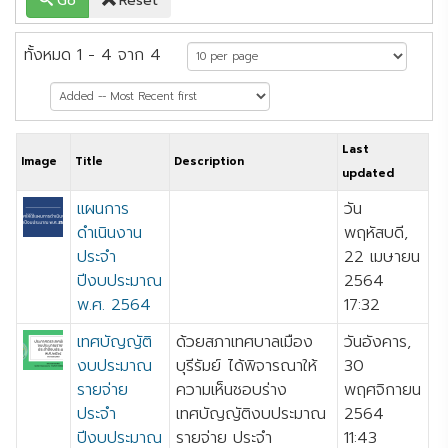
Go
Reset
ทั้งหมด 1 - 4 จาก 4
Last
Image
Title
Description
updated
แผนการ
วัน
ดำเนินงาน
พฤหัสบดี,
ประจำ
22 เมษายน
ปีงบประมาณ
2564
พ.ศ. 2564
17:32
เทศบัญญัติ
ด้วยสภาเทศบาลเมือง
วันอังคาร,
งบประมาณ
บุรีรัมย์ ได้พิจารณาให้
30
รายจ่าย
ความเห็นชอบร่าง
พฤศจิกายน
ประจำ
เทศบัญญัติงบประมาณ
2564
ปีงบประมาณ
รายจ่าย ประจำ
11:43