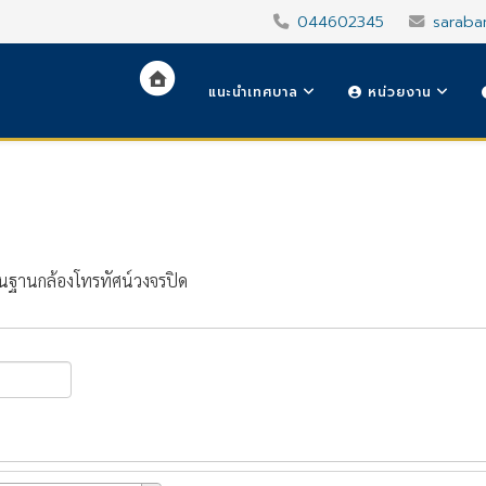
044602345
saraba
แนะนำเทศบาล
หน่วยงาน
นฐานกล้องโทรทัศน์วงจรปิด