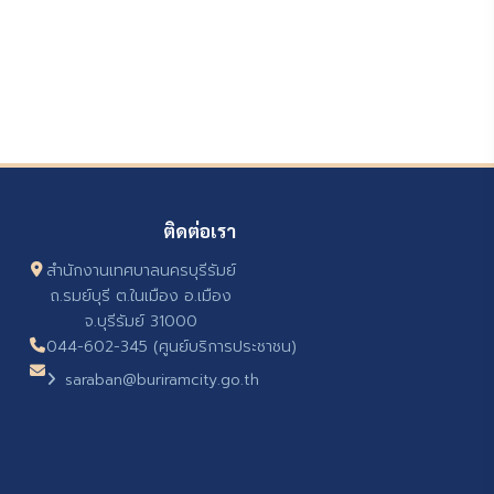
ติดต่อเรา
สำนักงานเทศบาลนครบุรีรัมย์
ถ.รมย์บุรี ต.ในเมือง อ.เมือง
จ.บุรีรัมย์ 31000
044-602-345 (ศูนย์บริการประชาชน)
saraban@buriramcity.go.th