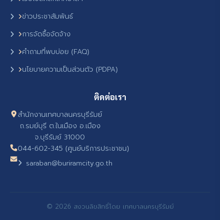
ข่าวประชาสัมพันธ์
การจัดซื้อจัดจ้าง
คำถามที่พบบ่อย (FAQ)
นโยบายความเป็นส่วนตัว (PDPA)
ติดต่อเรา
สำนักงานเทศบาลนครบุรีรัมย์
ถ.รมย์บุรี ต.ในเมือง อ.เมือง
จ.บุรีรัมย์ 31000
044-602-345 (ศูนย์บริการประชาชน)
saraban@buriramcity.go.th
© 2026 สงวนลิขสิทธิ์โดย เทศบาลนครบุรีรัมย์