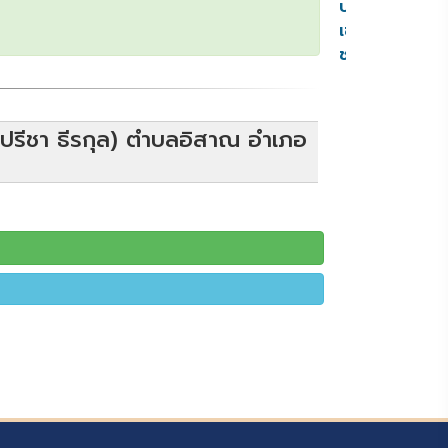
ประกาศ
เชิญ
ชวน
ูปรีชา ธีรกุล) ตำบลอิสาณ อำเภอ