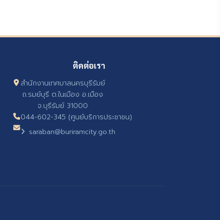
ติดต่อเรา
สำนักงานเทศบาลนครบุรีรัมย์
ถ.รมย์บุรี ต.ในเมือง อ.เมือง
จ.บุรีรัมย์ 31000
044-602-345 (ศูนย์บริการประชาชน)
saraban@buriramcity.go.th