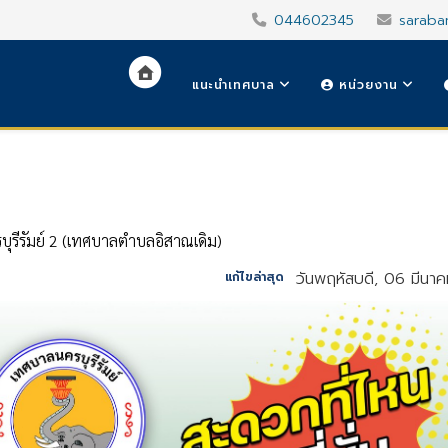
044602345
saraba
แนะนำเทศบาล
หน่วยงาน
ุรีรัมย์ 2 (เทศบาลตำบลอิสาณเดิม)
วันพฤหัสบดี, 06 มีนา
แก้ไขล่าสุด