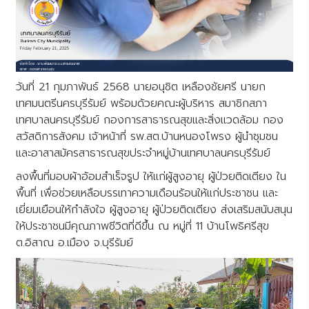
วันที่ 21 กุมภาพันธ์ 2568 นายอนุชิต เหลืองชัยศรี นายก
เทศมนตรีนครบุรีรัมย์ พร้อมด้วยคณะผู้บริหาร สมาชิกสภา
เทศบาลนครบุรีรัมย์ กองการสาธารณสุขและสิ่งแวดล้อม กอง
สวัสดิการสังคม เจ้าหน้าที่ รพ.สต.บ้านหนองโพรง ผู้นำชุมชน
และอาสาสมัครสาธารณสุขประจำหมู่บ้านเทศบาลนครบุรีรัมย์
ลงพื้นที่มอบผ้าอ้อมสำเร็จรูป ให้แก่ผู้สูงอายุ ผู้ป่วยติดเตียง ใน
พื้นที่ เพื่อช่วยเหลือบรรเทาความเดือนร้อนให้แก่ประชาชน และ
เยี่ยมเยือนให้กำลังใจ ผู้สูงอายุ ผู้ป่วยติดเตียง ส่งเสริมสนับสนุน
ให้ประชาชนมีคุณภาพชีวิตที่ดีขึ้น ณ หมู่ที่ 11 บ้านโพธิศรีสุข
ต.อิสาณ อ.เมือง จ.บุรีรัมย์