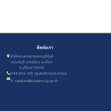
ติดต่อเรา
สำนักงานเทศบาลนครบุรีรัมย์
ถ.รมย์บุรี ต.ในเมือง อ.เมือง
จ.บุรีรัมย์ 31000
044-602-345 (ศูนย์บริการประชาชน)
saraban@buriramcity.go.th