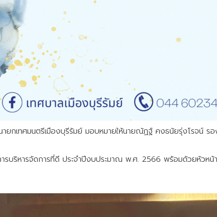
นายกเทศมนตรีเมืองบุรีรัมย์ มอบหมายให้นายณัฏฐ์ คงธนัยรุ่งโรจน์ ร
่มีการบริหารจัดการที่ดี ประจำปีงบประมาณ พ.ศ. 2566 พร้อมด้วยหัวห