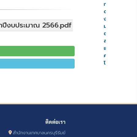
การ
ดำเนิน
งาน
จำปีงบประมาณ 2566.pdf
มาตรการ
ตรวจ
สอบ
และ
ความ
โปร่งใส
ติดต่อเรา
สำนักงานเทศบาลนครบุรีรัมย์