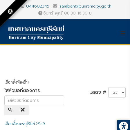
044602345
saraban@buriramcity.go.th
จันทร์-ศุกร์ 08.30-16.30 น.
เลือกตั้งท้องถิ่น
ใส่หัวข้อที่ต้องการ
แสดง #
เลือกตั้งนครบุรีรัมย์ 2569