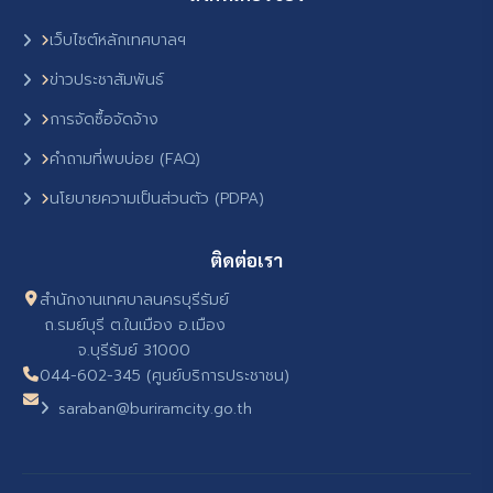
เว็บไซต์หลักเทศบาลฯ
ข่าวประชาสัมพันธ์
การจัดซื้อจัดจ้าง
คำถามที่พบบ่อย (FAQ)
นโยบายความเป็นส่วนตัว (PDPA)
ติดต่อเรา
สำนักงานเทศบาลนครบุรีรัมย์
ถ.รมย์บุรี ต.ในเมือง อ.เมือง
จ.บุรีรัมย์ 31000
044-602-345 (ศูนย์บริการประชาชน)
saraban@buriramcity.go.th