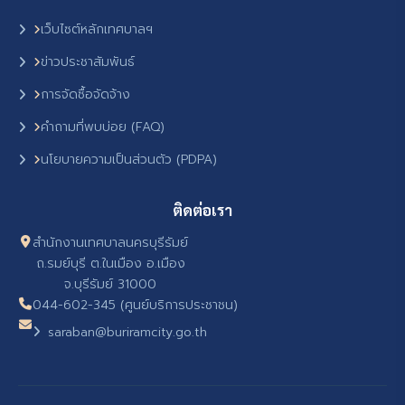
เว็บไซต์หลักเทศบาลฯ
ข่าวประชาสัมพันธ์
การจัดซื้อจัดจ้าง
คำถามที่พบบ่อย (FAQ)
นโยบายความเป็นส่วนตัว (PDPA)
ติดต่อเรา
สำนักงานเทศบาลนครบุรีรัมย์
ถ.รมย์บุรี ต.ในเมือง อ.เมือง
จ.บุรีรัมย์ 31000
044-602-345 (ศูนย์บริการประชาชน)
saraban@buriramcity.go.th