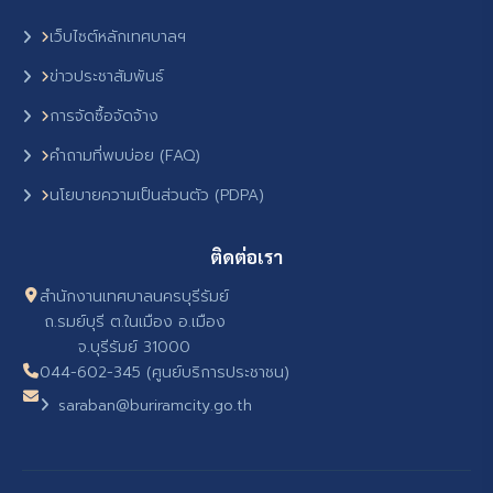
เว็บไซต์หลักเทศบาลฯ
ข่าวประชาสัมพันธ์
การจัดซื้อจัดจ้าง
คำถามที่พบบ่อย (FAQ)
นโยบายความเป็นส่วนตัว (PDPA)
ติดต่อเรา
สำนักงานเทศบาลนครบุรีรัมย์
ถ.รมย์บุรี ต.ในเมือง อ.เมือง
จ.บุรีรัมย์ 31000
044-602-345 (ศูนย์บริการประชาชน)
saraban@buriramcity.go.th