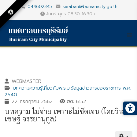
044602345
saraban@buriramcity.go.th
จันทร์-ศุกร์ 08.30-16.30 น.
WEBMASTER
บทความความรู้เกี่ยวกับพ.ร.บ.ข้อมูลข่าวสารของราชการ พ.ศ.
2540
22 กรกฎาคม 2562
ฮิต: 6152
บทความ ไม่จ่าย เพราะไม่ชัดเจน (โดยวีระ
เชษฐ์ จรรยานุกูล)
Gallery_detail