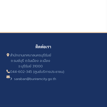
ติดต่อเรา
สำนักงานเทศบาลนครบุรีรัมย์
ถ.รมย์บุรี ต.ในเมือง อ.เมือง
จ.บุรีรัมย์ 31000
044-602-345 (ศูนย์บริการประชาชน)
saraban@buriramcity.go.th