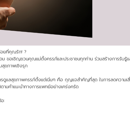
ยที่คุณรัก! ?
อม ขอเชิญชวนคุณแม่ตั้งครรภ์และประชาชนทุกท่าน ร่วมสร้างการรับรู้
สุขภาพเชิงรุก
การดูแลสุขภาพครรภ์ตั้งแต่เนิ่นๆ คือ กุญแจสำคัญที่สุด ในการลดคว
ิบัติตามคำแนะนำทางการแพทย์อย่างเคร่งครัด
้อ: