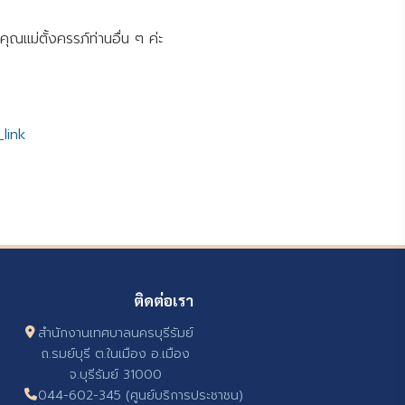
ุณแม่ตั้งครรภ์ท่านอื่น ๆ ค่ะ
link
ติดต่อเรา
สำนักงานเทศบาลนครบุรีรัมย์
ถ.รมย์บุรี ต.ในเมือง อ.เมือง
จ.บุรีรัมย์ 31000
044-602-345 (ศูนย์บริการประชาชน)