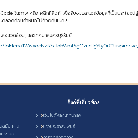
e ในภาพ หรือ คลิกที่ลิงก์ เพื่อรับชมและแชร์ข้อมูลที่เป็นประโยชน์สู่ค
ดภาวะคลอดก่อนกำหนดไปด้วยกันนะคะ!
สิ่งแวดล้อม, และเทศบาลนครบุรีรัมย์
ive/folders/1WwvoclvziKbTlohWn45gQzudJgYty0rC?usp=drive_
ลิงก์ที่เกี่ยวข้อง
เว็บไซต์หลักเทศบาลฯ
ันสมัย ผ่าน
ข่าวประชาสัมพันธ์
ุรีรัมย์
การจัดซื้อจัดจ้าง