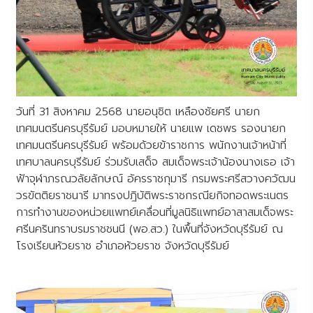
วันที่ 31 สิงหาคม 2568 นายอนุชิต เหลืองชัยศรี นายก
เทศมนตรีนครบุรีรัมย์ มอบหมายให้ นายแพ เดชพร รองนายก
เทศมนตรีนครบุรีรัมย์ พร้อมด้วยข้าราชการ พนักงานเจ้าหน้าที่
เทศบาลนครบุรีรัมย์ ร่วมรับเสด็จ สมเด็จพระเจ้าน้องนางเธอ เจ้า
ฟ้าจุฬาภรณวลัยลักษณ์ อัครราชกุมารี กรมพระศรีสวางควัฒน
วรขัตติยราชนารี มาทรงปฎิบัติพระราชกรณียกิจทอดพระเนตร
การทำงานของหน่วยแพทย์เคลื่อนที่มูลนิธิแพทย์อาสาสมเด็จพระ
ศรีนครินทราบรมราชชนนี (พอ.สว.) ในพื้นที่จังหวัดบุรีรัมย์ ณ
โรงเรียนห้วยราช อำเภอห้วยราช จังหวัดบุรีรัมย์